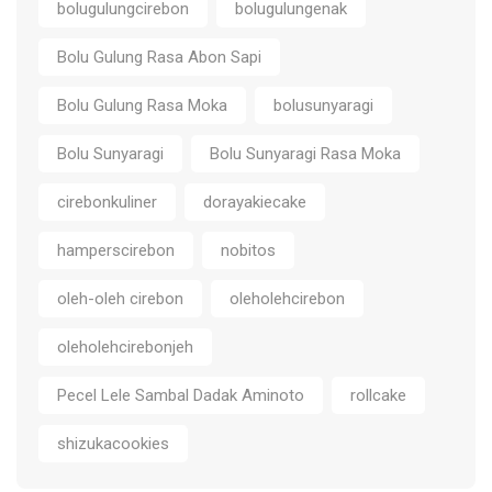
bolugulungcirebon
bolugulungenak
Bolu Gulung Rasa Abon Sapi
Bolu Gulung Rasa Moka
bolusunyaragi
Bolu Sunyaragi
Bolu Sunyaragi Rasa Moka
cirebonkuliner
dorayakiecake
hamperscirebon
nobitos
oleh-oleh cirebon
oleholehcirebon
oleholehcirebonjeh
Pecel Lele Sambal Dadak Aminoto
rollcake
shizukacookies