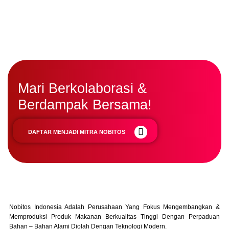
Mari Berkolaborasi &
Berdampak Bersama!
D
A
F
T
A
R
M
E
N
J
A
D
I
M
I
T
R
A
N
O
B
I
T
O
S
Nobitos Indonesia Adalah Perusahaan Yang Fokus Mengembangkan &
Memproduksi Produk Makanan Berkualitas Tinggi Dengan Perpaduan
Bahan – Bahan Alami Diolah Dengan Teknologi Modern.