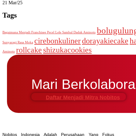
21 Mar/25
Tags
bolugulun
Bagaimana Menjadi Franchisee Pecel Lele Sambal Dadak Aminoto
cirebonkuliner
dorayakiecake
h
Sunyaragi Rasa Moka
rollcake
shizukacookies
Aminoto
Mari Berkolabor
D
A
F
T
A
R
M
E
N
J
A
D
I
M
I
T
R
A
N
O
B
I
T
O
S
Nobitos Indonesia Adalah Perusahaan Yang Fokus