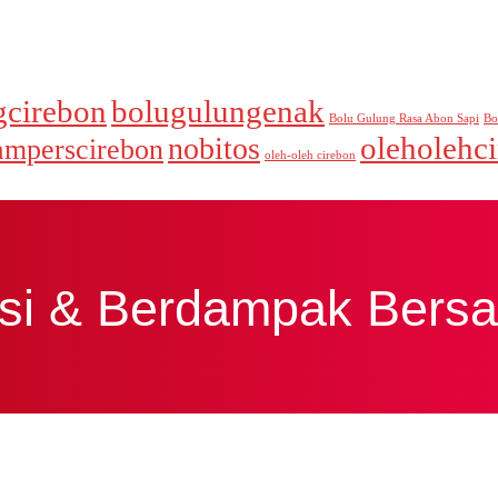
gcirebon
bolugulungenak
Bolu Gulung Rasa Abon Sapi
Bo
oleholehc
nobitos
amperscirebon
oleh-oleh cirebon
asi & Berdampak Bers