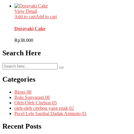
View Detail
Add to cart
Add to cart
Dorayaki Cake
Rp
38.000
Search Here
Categories
Blogs
08
Bolu Sunyaragi
06
Oleh-Oleh Cirebon
05
oleh-oleh cirebon yang enak
02
Pecel Lele Sambal Dadak Aminoto
01
Recent Posts