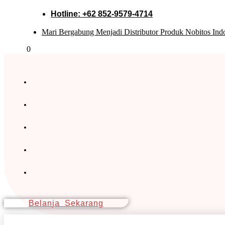
Hotline: +62 852-9579-4714
Mari Bergabung Menjadi Distributor Produk Nobitos Ind
0
B
E
L
A
N
J
A
S
E
K
A
R
A
N
G