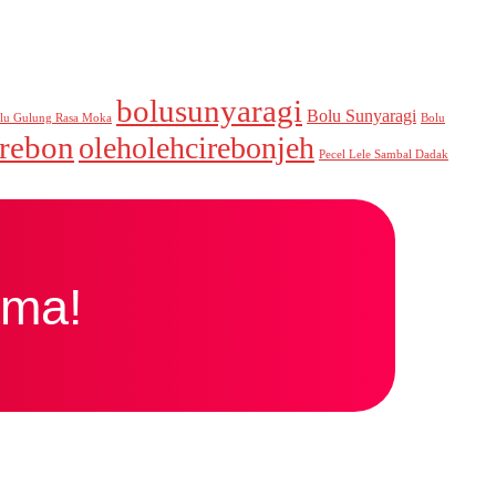
bolusunyaragi
Bolu Sunyaragi
lu Gulung Rasa Moka
Bolu
irebon
oleholehcirebonjeh
Pecel Lele Sambal Dadak
ama!