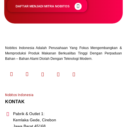
D
A
F
T
A
R
M
E
N
J
A
D
I
M
I
T
R
A
N
O
B
I
T
O
S
Nobitos Indonesia Adalah Perusahaan Yang Fokus Mengembangkan &
Memproduksi Produk Makanan Berkualitas Tinggi Dengan Perpaduan
Bahan – Bahan Alami Diolah Dengan Teknologi Modern.
Nobitos Indonesia
KONTAK
Pabrik & Outlet 1:
Kemlaka Gede, Cirebon
Jawa Barat 45168